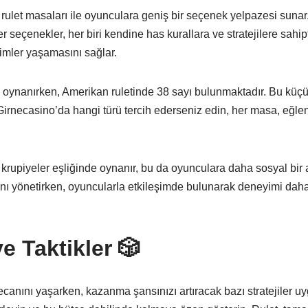
e rulet masaları ile oyunculara geniş bir seçenek yelpazesi suna
r seçenekler, her biri kendine has kurallara ve stratejilere sahiptir
imler yaşamasını sağlar.
le oynanırken, Amerikan ruletinde 38 sayı bulunmaktadır. Bu küç
r. Girnecasino’da hangi türü tercih ederseniz edin, her masa, eğl
 krupiyeler eşliğinde oynanır, bu da oyunculara daha sosyal bir 
ını yönetirken, oyuncularla etkileşimde bulunarak deneyimi daha
ve Taktikler 🎲
canını yaşarken, kazanma şansınızı artıracak bazı stratejiler uyg