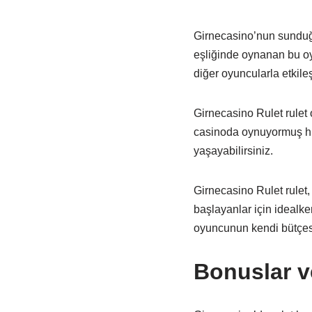
Girnecasino’nun sunduğu
eşliğinde oynanan bu oyu
diğer oyuncularla etkile
Girnecasino Rulet rulet 
casinoda oynuyormuş his
yaşayabilirsiniz.
Girnecasino Rulet rulet, 
başlayanlar için idealke
oyuncunun kendi bütçesi
Bonuslar v