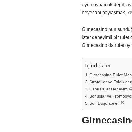
oyun oynamak değil, ayn
heyecanı paylaşmak, keyfi
Girnecasino’nun sunduğu 
ister deneyimli bir rul
Girnecasino’da rulet oy
İçindekiler
Girnecasino Rulet Masa
Stratejiler ve Taktikler 
Canlı Rulet Deneyimi 
Bonuslar ve Promosyon
Son Düşünceler 💭
Girnecasin