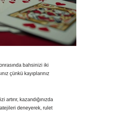
onrasında bahsinizi iki
sınız çünkü kayıplarınız
zi artırır, kazandığınızda
tejileri deneyerek, rulet