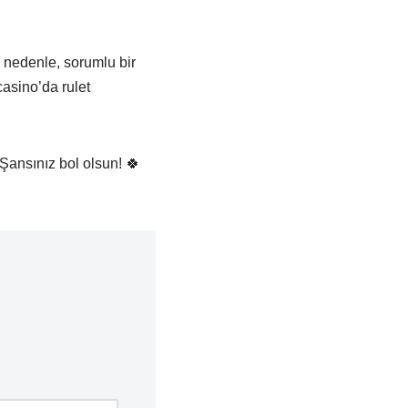
 nedenle, sorumlu bir
casino’da rulet
Şansınız bol olsun! 🍀