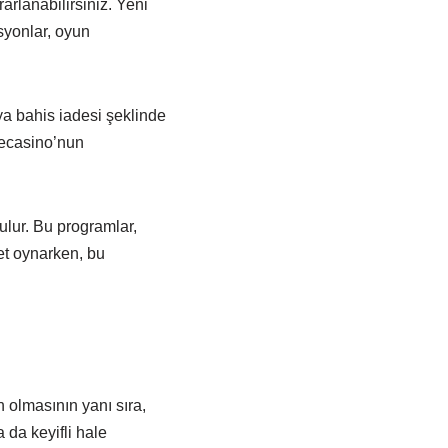
rlanabilirsiniz. Yeni
syonlar, oyun
ya bahis iadesi şeklinde
necasino’nun
ulur. Bu programlar,
et oynarken, bu
 olmasının yanı sıra,
 da keyifli hale