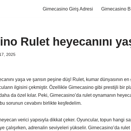
Girnecasino Giriş Adresi
Girnecasino B
ino Rulet heyecanını ya
 17, 2025
canını yaşa ve şansın peşine düş! Rulet, kumar dünyasının en 
arın ilgisini çekmiştir. Özellikle Girnecasino gibi prestijli bir 
aha da özel kılar. Peki, Girnecasino’da rulet oynamanın heyeca
 bu sorunun cevabını birlikte keşfedelim.
e heyecan verici yapısıyla dikkat çeker. Oyuncular, topun hangi s
 çalışırken, adrenalin seviyeleri yükselir. Girnecasino’da rule