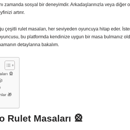
ı zamanda sosyal bir deneyimdir. Arkadaşlarınızla veya diğer oy
nizi artırır.
çeşitli rulet masaları, her seviyeden oyuncuya hitap eder. İste
et oyuncusu, bu platformda kendinize uygun bir masa bulmanız ol
namanın detaylarına bakalım.
ları 🎡
🎲

lar 🎁
o Rulet Masaları 🎡