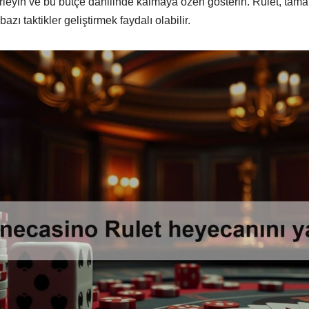
irleyin ve bu bütçe dahilinde kalmaya özen gösterin. Rulet, tam
ı taktikler geliştirmek faydalı olabilir.