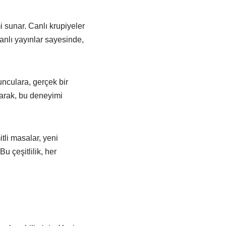
 sunar. Canlı krupiyeler
anlı yayınlar sayesinde,
unculara, gerçek bir
larak, bu deneyimi
itli masalar, yeni
u çeşitlilik, her