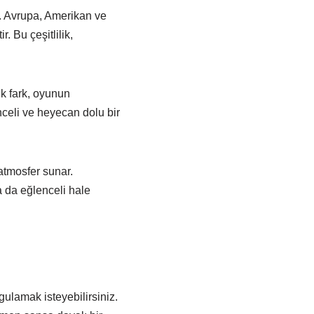
r. Avrupa, Amerikan ve
. Bu çeşitlilik,
ük fark, oyunun
enceli ve heyecan dolu bir
atmosfer sunar.
 da eğlenceli hale
ulamak isteyebilirsiniz.