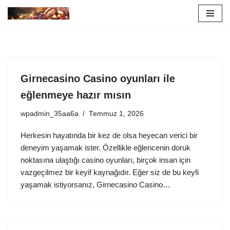
İçeriğe
geç
Girnecasino Casino oyunları ile
eğlenmeye hazır mısın
wpadmin_35aa6a
Temmuz 1, 2026
Herkesin hayatında bir kez de olsa heyecan verici bir
deneyim yaşamak ister. Özellikle eğlencenin doruk
noktasına ulaştığı casino oyunları, birçok insan için
vazgeçilmez bir keyif kaynağıdır. Eğer siz de bu keyfi
yaşamak istiyorsanız, Girnecasino Casino…