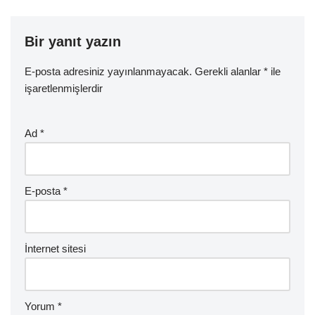
Bir yanıt yazın
E-posta adresiniz yayınlanmayacak.
Gerekli alanlar
*
ile
işaretlenmişlerdir
Ad
*
E-posta
*
İnternet sitesi
Yorum
*