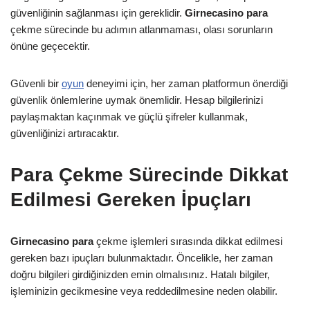
güvenliğinin sağlanması için gereklidir.
Girnecasino para
çekme sürecinde bu adımın atlanmaması, olası sorunların
önüne geçecektir.
Güvenli bir
oyun
deneyimi için, her zaman platformun önerdiği
güvenlik önlemlerine uymak önemlidir. Hesap bilgilerinizi
paylaşmaktan kaçınmak ve güçlü şifreler kullanmak,
güvenliğinizi artıracaktır.
Para Çekme Sürecinde Dikkat
Edilmesi Gereken İpuçları
Girnecasino para
çekme işlemleri sırasında dikkat edilmesi
gereken bazı ipuçları bulunmaktadır. Öncelikle, her zaman
doğru bilgileri girdiğinizden emin olmalısınız. Hatalı bilgiler,
işleminizin gecikmesine veya reddedilmesine neden olabilir.