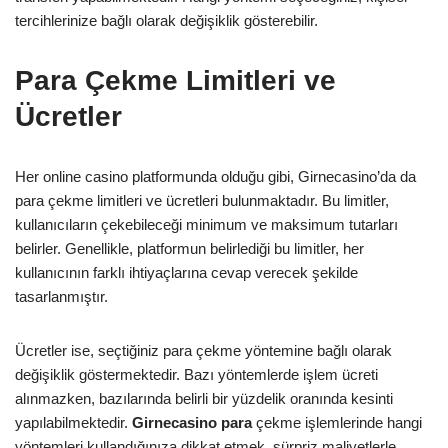
tercihlerinize bağlı olarak değişiklik gösterebilir.
Para Çekme Limitleri ve
Ücretler
Her online casino platformunda olduğu gibi, Girnecasino’da da
para çekme limitleri ve ücretleri bulunmaktadır. Bu limitler,
kullanıcıların çekebileceği minimum ve maksimum tutarları
belirler. Genellikle, platformun belirlediği bu limitler, her
kullanıcının farklı ihtiyaçlarına cevap verecek şekilde
tasarlanmıştır.
Ücretler ise, seçtiğiniz para çekme yöntemine bağlı olarak
değişiklik göstermektedir. Bazı yöntemlerde işlem ücreti
alınmazken, bazılarında belirli bir yüzdelik oranında kesinti
yapılabilmektedir.
Girnecasino para
çekme işlemlerinde hangi
yöntemleri kullandığınıza dikkat etmek, sürpriz maliyetlerle