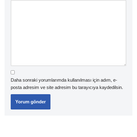
Daha sonraki yorumlarımda kullanılması için adım, e-
posta adresim ve site adresim bu tarayıcıya kaydedilsin.