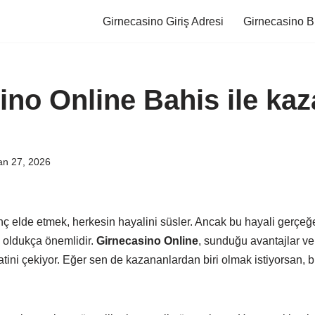
Girnecasino Giriş Adresi
Girnecasino B
ino Online Bahis ile ka
an 27, 2026
 elde etmek, herkesin hayalini süsler. Ancak bu hayali gerçeğ
 oldukça önemlidir.
Girnecasino Online
, sunduğu avantajlar ve
katini çekiyor. Eğer sen de kazananlardan biri olmak istiyorsan,