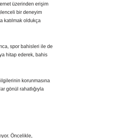
ternet üzerinden erişim
ğlenceli bir deneyim
ra katılmak oldukça
ıca, spor bahisleri ile de
a hitap ederek, bahis
 bilgilerinin korunmasına
r gönül rahatlığıyla
ıyor. Öncelikle,