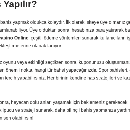
 Yapılır?
 bahis yapmak oldukça kolaydır. İlk olarak, siteye üye olmanız ge
amlanabiliyor. Üye olduktan sonra, hesabınıza para yatırarak 
casino Online
, çeşitli ödeme yöntemleri sunarak kullanıcıların iş
ekleştirmelerine olanak tanıyor.
z oyunu veya etkinliği seçtikten sonra, kuponunuzu oluşturmanı
n önemli nokta, hangi tür bahsi yapacağınızdır. Spor bahisleri, 
n tercih yapabilirsiniz. Her birinin kendine has stratejileri ve k
 sonra, heyecan dolu anları yaşamak için beklemeniz gerekecek.
ok ipucu ve strateji sunarak, daha bilinçli bahis yapmanıza yardı
n sen olabilirsin!