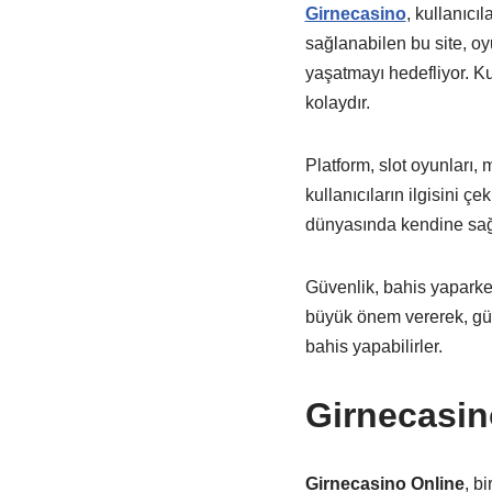
Girnecasino
, kullanıcı
sağlanabilen bu site, oy
yaşatmayı hedefliyor. K
kolaydır.
Platform, slot oyunları, 
kullanıcıların ilgisini çek
dünyasında kendine sağl
Güvenlik, bahis yaparke
büyük önem vererek, güv
bahis yapabilirler.
Girnecasin
Girnecasino Online
, b