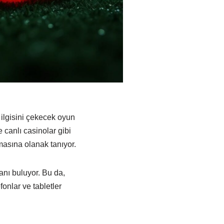
ilgisini çekecek oyun
 canlı casinolar gibi
amasına olanak tanıyor.
anı buluyor. Bu da,
onlar ve tabletler