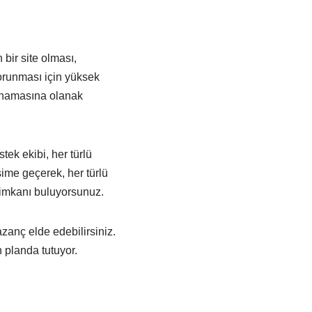
 bir site olması,
korunması için yüksek
 oynamasına olanak
tek ekibi, her türlü
işime geçerek, her türlü
e imkanı buluyorsunuz.
azanç elde edebilirsiniz.
 planda tutuyor.