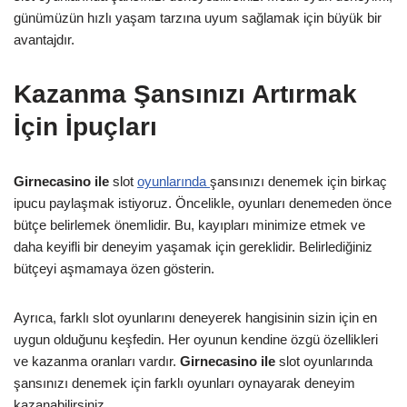
günümüzün hızlı yaşam tarzına uyum sağlamak için büyük bir
avantajdır.
Kazanma Şansınızı Artırmak
İçin İpuçları
Girnecasino ile
slot
oyunlarında
şansınızı denemek için birkaç
ipucu paylaşmak istiyoruz. Öncelikle, oyunları denemeden önce
bütçe belirlemek önemlidir. Bu, kayıpları minimize etmek ve
daha keyifli bir deneyim yaşamak için gereklidir. Belirlediğiniz
bütçeyi aşmamaya özen gösterin.
Ayrıca, farklı slot oyunlarını deneyerek hangisinin sizin için en
uygun olduğunu keşfedin. Her oyunun kendine özgü özellikleri
ve kazanma oranları vardır.
Girnecasino ile
slot oyunlarında
şansınızı denemek için farklı oyunları oynayarak deneyim
kazanabilirsiniz.