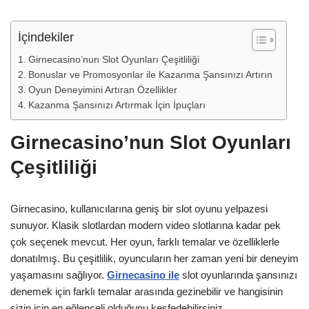
İçindekiler
Girnecasino’nun Slot Oyunları Çeşitliliği
Bonuslar ve Promosyonlar ile Kazanma Şansınızı Artırın
Oyun Deneyimini Artıran Özellikler
Kazanma Şansınızı Artırmak İçin İpuçları
Girnecasino’nun Slot Oyunları
Çeşitliliği
Girnecasino, kullanıcılarına geniş bir slot oyunu yelpazesi
sunuyor. Klasik slotlardan modern video slotlarına kadar pek
çok seçenek mevcut. Her oyun, farklı temalar ve özelliklerle
donatılmış. Bu çeşitlilik, oyuncuların her zaman yeni bir deneyim
yaşamasını sağlıyor.
Girnecasino ile
slot oyunlarında şansınızı
denemek için farklı temalar arasında gezinebilir ve hangisinin
sizin için en eğlenceli olduğunu keşfedebilirsiniz.