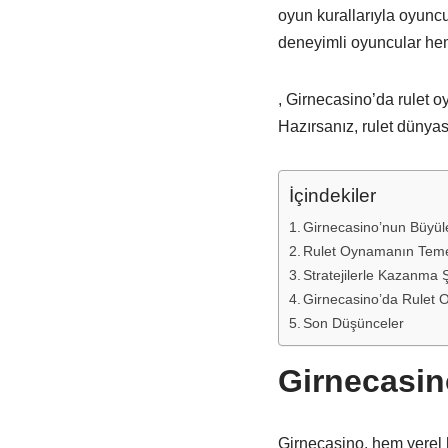
oyun kurallarıyla oyunc
deneyimli oyuncular he
, Girnecasino’da rulet oy
Hazırsanız, rulet dünya
İçindekiler
Girnecasino’nun Büyüle
Rulet Oynamanın Temel
Stratejilerle Kazanma 
Girnecasino’da Rulet 
Son Düşünceler
Girnecasin
Girnecasino, hem yerel 