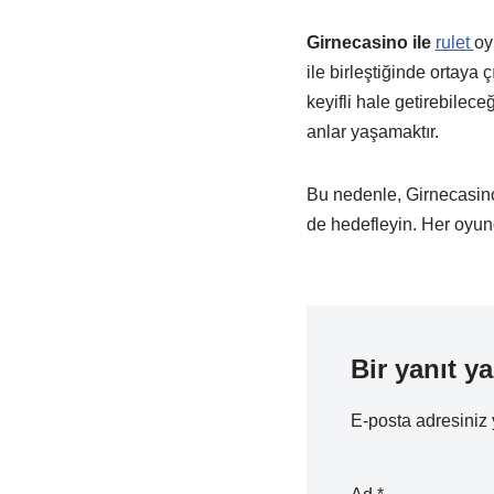
Girnecasino ile
rulet
oy
ile birleştiğinde ortaya ç
keyifli hale getirebilec
anlar yaşamaktır.
Bu nedenle, Girnecasin
de hedefleyin. Her oyun
Bir yanıt ya
E-posta adresiniz