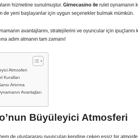
uların hizmetine sunulmuştur.
Girnecasino ile
rulet oynamanın ke
m de yeni başlayanlar için uygun seçenekler bulmak mümkün.
namanın avantajlarını, stratejilerini ve oyuncular için ipuçlarını
sına adım atmanın tam zamanı!
yici Atmosferi
 Kuralları
Şansı Artırma
Oynamanın Avantajları
o’nun Büyüleyici Atmosferi
hem de uluslararası oyuncuları kendine çeken eşsiz bir atmosfer