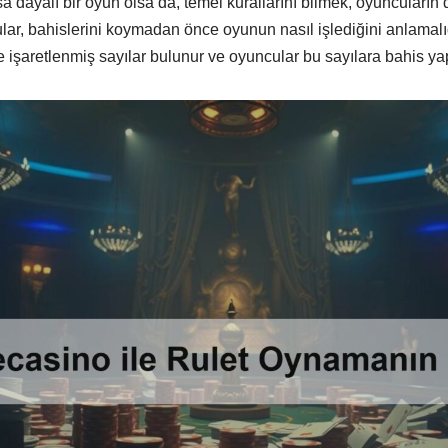
a dayalı bir oyun olsa da, temel kurallarını bilmek, oyuncuları
cular, bahislerini koymadan önce oyunun nasıl işlediğini anlamal
le işaretlenmiş sayılar bulunur ve oyuncular bu sayılara bahis yap