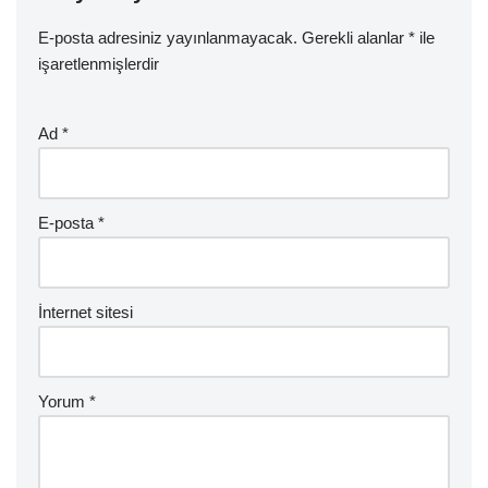
E-posta adresiniz yayınlanmayacak.
Gerekli alanlar
*
ile
işaretlenmişlerdir
Ad
*
E-posta
*
İnternet sitesi
Yorum
*