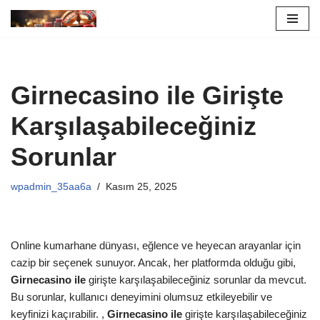
İçeriğe
geç
Girnecasino ile Girişte
Karşılaşabileceğiniz
Sorunlar
wpadmin_35aa6a
Kasım 25, 2025
Online kumarhane dünyası, eğlence ve heyecan arayanlar için
cazip bir seçenek sunuyor. Ancak, her platformda olduğu gibi,
Girnecasino ile
girişte karşılaşabileceğiniz sorunlar da mevcut.
Bu sorunlar, kullanıcı deneyimini olumsuz etkileyebilir ve
keyfinizi kaçırabilir. ,
Girnecasino ile
girişte karşılaşabileceğiniz