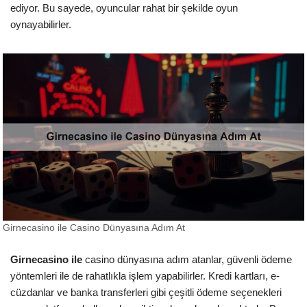
ediyor. Bu sayede, oyuncular rahat bir şekilde oyun
oynayabilirler.
Girnecasino ile Casino Dünyasına Adım At
Girnecasino ile
casino dünyasına adım atanlar, güvenli ödeme
yöntemleri ile de rahatlıkla işlem yapabilirler. Kredi kartları, e-
cüzdanlar ve banka transferleri gibi çeşitli ödeme seçenekleri