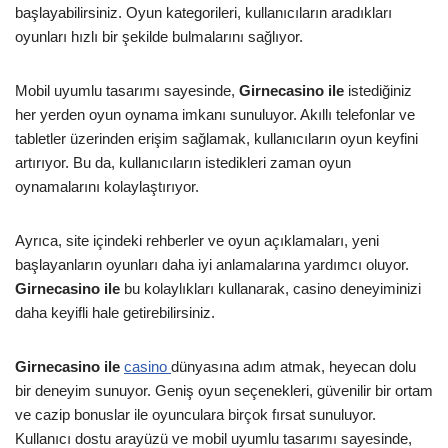
başlayabilirsiniz. Oyun kategorileri, kullanıcıların aradıkları
oyunları hızlı bir şekilde bulmalarını sağlıyor.
Mobil uyumlu tasarımı sayesinde,
Girnecasino ile
istediğiniz
her yerden oyun oynama imkanı sunuluyor. Akıllı telefonlar ve
tabletler üzerinden erişim sağlamak, kullanıcıların oyun keyfini
artırıyor. Bu da, kullanıcıların istedikleri zaman oyun
oynamalarını kolaylaştırıyor.
Ayrıca, site içindeki rehberler ve oyun açıklamaları, yeni
başlayanların oyunları daha iyi anlamalarına yardımcı oluyor.
Girnecasino ile
bu kolaylıkları kullanarak, casino deneyiminizi
daha keyifli hale getirebilirsiniz.
Girnecasino ile
casino
dünyasına adım atmak, heyecan dolu
bir deneyim sunuyor. Geniş oyun seçenekleri, güvenilir bir ortam
ve cazip bonuslar ile oyunculara birçok fırsat sunuluyor.
Kullanıcı dostu arayüzü ve mobil uyumlu tasarımı sayesinde,