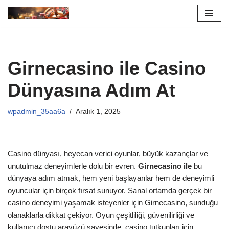
İçeriğe
geç
Girnecasino ile Casino
Dünyasına Adım At
wpadmin_35aa6a
Aralık 1, 2025
Casino dünyası, heyecan verici oyunlar, büyük kazançlar ve
unutulmaz deneyimlerle dolu bir evren.
Girnecasino ile
bu
dünyaya adım atmak, hem yeni başlayanlar hem de deneyimli
oyuncular için birçok fırsat sunuyor. Sanal ortamda gerçek bir
casino deneyimi yaşamak isteyenler için Girnecasino, sunduğu
olanaklarla dikkat çekiyor. Oyun çeşitliliği, güvenilirliği ve
kullanıcı dostu arayüzü sayesinde, casino tutkunları için