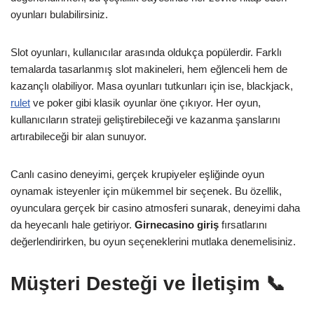
oyunları bulabilirsiniz.
Slot oyunları, kullanıcılar arasında oldukça popülerdir. Farklı
temalarda tasarlanmış slot makineleri, hem eğlenceli hem de
kazançlı olabiliyor. Masa oyunları tutkunları için ise, blackjack,
rulet
ve poker gibi klasik oyunlar öne çıkıyor. Her oyun,
kullanıcıların strateji geliştirebileceği ve kazanma şanslarını
artırabileceği bir alan sunuyor.
Canlı casino deneyimi, gerçek krupiyeler eşliğinde oyun
oynamak isteyenler için mükemmel bir seçenek. Bu özellik,
oyunculara gerçek bir casino atmosferi sunarak, deneyimi daha
da heyecanlı hale getiriyor.
Girnecasino giriş
fırsatlarını
değerlendirirken, bu oyun seçeneklerini mutlaka denemelisiniz.
Müşteri Desteği ve İletişim 📞