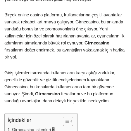
Birçok online casino platformu, kullanıcılarına çeşitli avantajlar
sunarak rekabeti artırmaya çalışıyor. Girnecasino, bu anlamda
sunduğu bonuslar ve promosyonlarla öne çıkıyor. Yeni
kullanıcılar için özel olarak hazırlanan avantajlar, oyuncuların ilk
adımlarını atmalarında büyük rol oynuyor.
Girnecasino
fırsatlarını değerlendirmek, bu avantajları yakalamak için harika
bir yol.
Giriş işlemleri sırasında kullanıcıların karşılaştığı zorluklar,
genellikle güvenlik ve gizlilik endişelerinden kaynaklanır.
Girnecasino, bu konularda kullanıcılarına tam bir güvence
sunuyor. Şimdi,
Girnecasino
fırsatlarını ve bu platformun
sunduğu avantajları daha detaylı bir şekilde inceleyelim.
İçindekiler
Girnecasino İşlemleri 🖥️