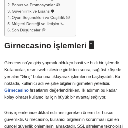
Bonus ve Promosyonlar 🎁
Güvenilirlik ve Lisans 🛡️
Oyun Seçenekleri ve Çeşitlilik 🎲
Müşteri Desteği ve İletişim 📞
Son Düşünceler 💭
Girnecasino İşlemleri 🖥️
Girnecasino’ya giriş yapmak oldukça basit ve hızlı bir işlemdir.
Kullanıcılar, resmi web sitesine girdikten sonra, sağ üst köşede
yer alan “Giriş” butonuna tıklayarak işlemlerine başlayabilir. Bu
noktada, kullanıcı adı ve şifre bilgilerini girmeleri yeterlidir.
Girnecasino
fırsatlarını değerlendirirken, ilk adımın bu kadar
kolay olması kullanıcılar için büyük bir avantaj sağlıyor.
Giriş işlemlerinde dikkat edilmesi gereken önemli bir husus,
güvenliktir. Girnecasino, kullanıcı bilgilerinin korunması için en
güncel güvenlik önlemlerini almaktadır. SSL şifreleme teknolojisi